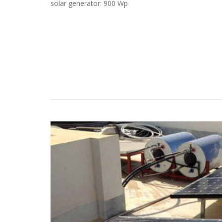
solar generator: 900 Wp
Casos Prácticos
Búsqueda
Convertirse en un Partnerde LOREN
Descargas