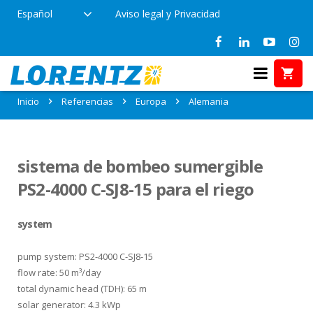
Español
Aviso legal y Privacidad
Referencias en Alemania
Inicio
Referencias
Europa
Alemania
sistema de bombeo sumergible
PS2-4000 C-SJ8-15 para el riego
system
pump system: PS2-4000 C-SJ8-15
flow rate: 50 m³/day
total dynamic head (TDH): 65 m
solar generator: 4.3 kWp