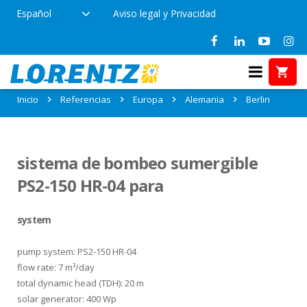
Español
Aviso legal y Privacidad
Referencias en Berlin, Alemania
Inicio
Referencias
Europa
Alemania
Berlin
sistema de bombeo sumergible
PS2-150 HR-04 para
system
pump system: PS2-150 HR-04
flow rate: 7 m³/day
total dynamic head (TDH): 20 m
solar generator: 400 Wp