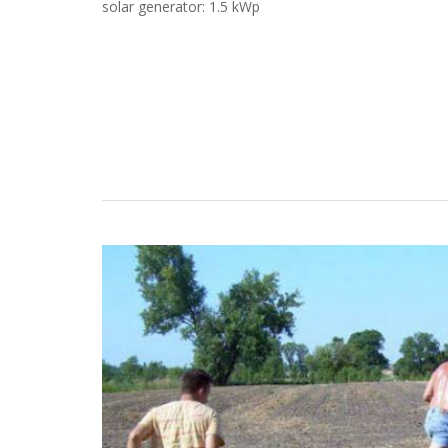
solar generator: 1.5 kWp
Casos Prácticos
Búsqueda
Convertirse en un Partnerde LOREN
Descargas