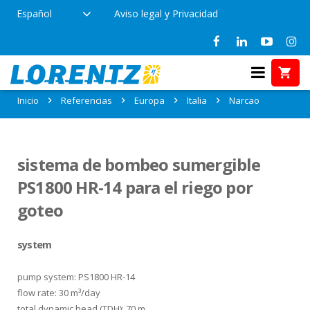
Español
Aviso legal y Privacidad
Referencias en Narcao, Italia
Inicio
Referencias
Europa
Italia
Narcao
sistema de bombeo sumergible
PS1800 HR-14 para el riego por
goteo
system
pump system: PS1800 HR-14
flow rate: 30 m³/day
total dynamic head (TDH): 70 m