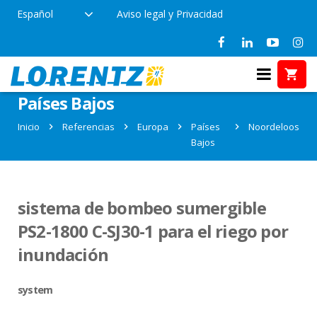
Español
Aviso legal y Privacidad
Referencias en Noordeloos,
Países Bajos
Inicio
Referencias
Europa
Países
Noordeloos
Bajos
sistema de bombeo sumergible
PS2-1800 C-SJ30-1 para el riego por
inundación
system