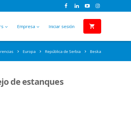
rs
Empresa
Iniciar sesión
Sectores
Referencias
Partners
Sistema de bombeo de agua
Visión, Objetivo, Misión
rencias
Europa
República de Serbia
Beska
solar híbrido PSk
–
¿Por qué somos “La Empresa de
–
Dueños de casa
África
África
Sistemas de bombas solares para
Bombeo de Agua Solar”?
proyectos más grandes con soporte de
energía híbrida
Agricultores/Agricultura
América del Norte
América del Norte
ejo de estanques
ONGs
América Central y el Caribe
América Central y el Caribe
Responsabilidad
Solución de dispensación de agua
–
Realizamos nuestras actividades
smartTAP
Comunidades
América del Sur
América del Sur
empresariales bajo un conjunto de
–
Sistema de dispensación y gestión de
principios básicos
agua fuera de la red
Proveedores de agua
Asia
Asia