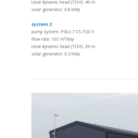
total dynamic head (TDH): 40 m
solar generator: 6.8 kWp
Casos Prácticos
system 2
pump system: PSk2-7 CS-F20-5
flow rate: 105 m³/day
total dynamic head (TDH): 39 m
solar generator: 6.3 kWp
Búsqueda
Convertirse en un Partnerde LOREN
Descargas