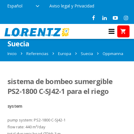
Español
Aviso legal y Privacidad
Referencias en Oppmanna,
Suecia
Inicio
Referencias
Europa
Suecia
Oppmanna
sistema de bombeo sumergible
PS2-1800 C-SJ42-1 para el riego
system
pump system: PS2-1800 C-SJ42-1
flow rate: 440 m³/day
total dynamic head (TDH): 3 m