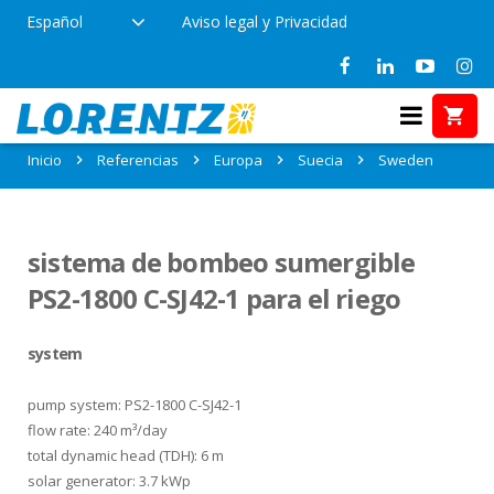
Español
Aviso legal y Privacidad
Referencias en Sweden, Suecia
Inicio
Referencias
Europa
Suecia
Sweden
sistema de bombeo sumergible
PS2-1800 C-SJ42-1 para el riego
system
pump system: PS2-1800 C-SJ42-1
flow rate: 240 m³/day
total dynamic head (TDH): 6 m
solar generator: 3.7 kWp