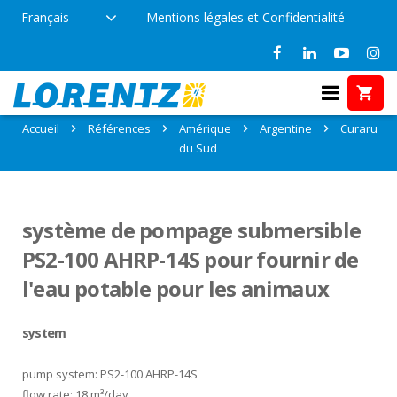
Français
Mentions légales et Confidentialité
Références: Curaru, Argentine
Accueil
Références
Amérique
Argentine
Curaru
du Sud
système de pompage submersible
PS2-100 AHRP-14S pour fournir de
l'eau potable pour les animaux
system
pump system: PS2-100 AHRP-14S
flow rate: 18 m³/day