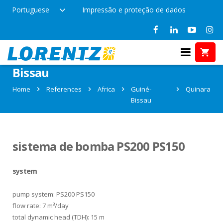
Portuguese
Impressão e proteção de dados
References in Quinara, Guiné-
Bissau
Home
References
Africa
Guiné-
Quinara
Bissau
sistema de bomba PS200 PS150
system
pump system: PS200 PS150
flow rate: 7 m³/day
total dynamic head (TDH): 15 m