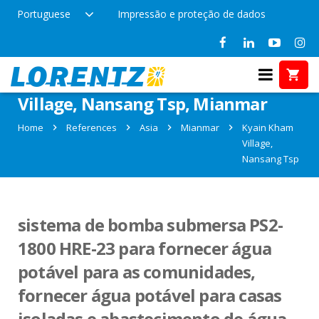
Portuguese
Impressão e proteção de dados
References in Kyain Kham
Village, Nansang Tsp, Mianmar
Home
References
Asia
Mianmar
Kyain Kham
Village,
Nansang Tsp
sistema de bomba submersa PS2-
1800 HRE-23 para fornecer água
potável para as comunidades,
fornecer água potável para casas
isoladas e abastecimento de água