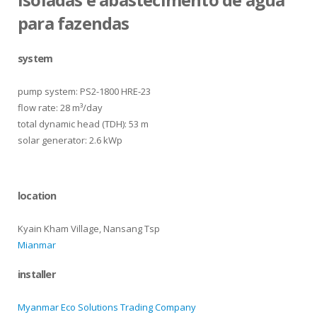
para fazendas
system
pump system: PS2-1800 HRE-23
flow rate: 28 m³/day
total dynamic head (TDH): 53 m
solar generator: 2.6 kWp
location
Kyain Kham Village, Nansang Tsp
Mianmar
installer
Myanmar Eco Solutions Trading Company