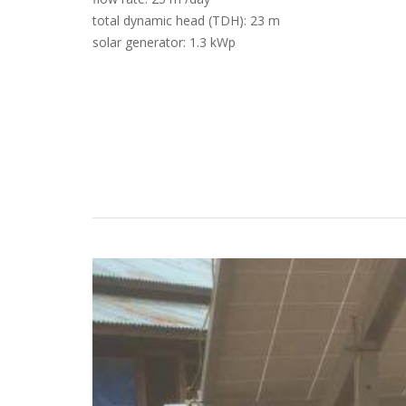
total dynamic head (TDH): 23 m
solar generator: 1.3 kWp
Estudos de Caso
Torne-se um parceiro LORENTZ
Pesquisa
Downloads