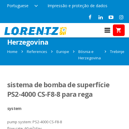
Portuguese
Impressão e proteção de dados
References in Trebinje, Bósnia e
Herzegovina
Home
References
Europe
Bósnia e
Trebinje
Herzegovina
sistema de bomba de superfície
PS2-4000 CS-F8-8 para rega
system
pump system: PS2-4000 CS-F8-8
flow rate: 60 m³/day