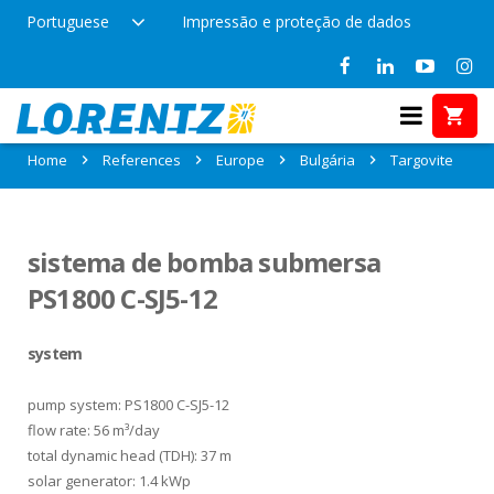
Portuguese
Impressão e proteção de dados
References in Targovite, Bulgária
Home
References
Europe
Bulgária
Targovite
sistema de bomba submersa
PS1800 C-SJ5-12
system
pump system: PS1800 C-SJ5-12
flow rate: 56 m³/day
total dynamic head (TDH): 37 m
solar generator: 1.4 kWp