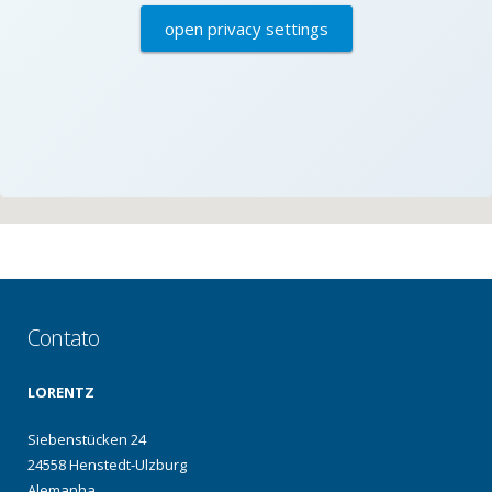
open privacy settings
Contato
LORENTZ
Siebenstücken 24
24558 Henstedt-Ulzburg
Alemanha