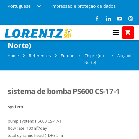
Portuguese
Impressão e proteção de dados
References in Alagadi, Chipre (do
Norte)
Home
References
Europe
Chipre (do
Alagadi
Norte)
sistema de bomba PS600 CS-17-1
system
pump system: PS600 CS-17-1
flow rate: 100 m³/day
total dynamic head (TDH): 5 m