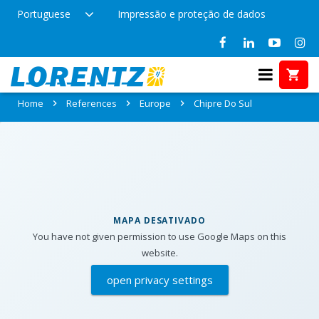
Portuguese
Impressão e proteção de dados
References in Chipre Do Sul
Home
References
Europe
Chipre Do Sul
MAPA DESATIVADO
You have not given permission to use Google Maps on this
website.
open privacy settings