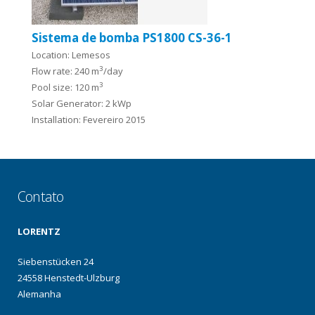
Sistema de bomba PS1800 CS-36-1
Location: Lemesos
3
Flow rate: 240 m
/day
3
Pool size: 120 m
Solar Generator: 2 kWp
Installation: Fevereiro 2015
Contato
LORENTZ
Siebenstücken 24
24558 Henstedt-Ulzburg
Alemanha