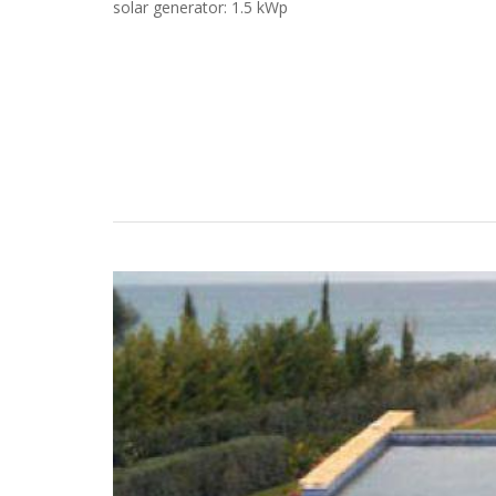
solar generator: 1.5 kWp
Estudos de Caso
Torne-se um parceiro LORENTZ
Pesquisa
Downloads