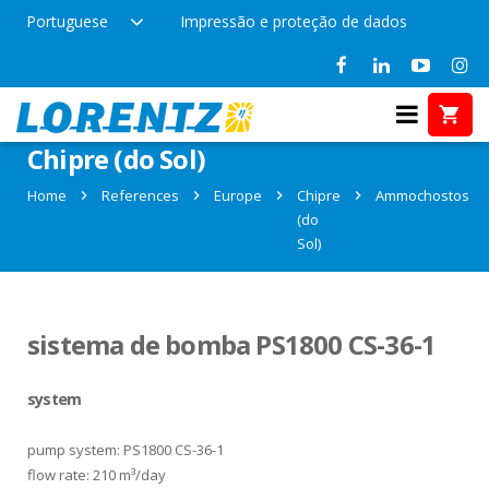
Portuguese
Impressão e proteção de dados
References in Ammochostos,
Chipre (do Sol)
Home
References
Europe
Chipre
Ammochostos
(do
Sol)
sistema de bomba PS1800 CS-36-1
system
pump system: PS1800 CS-36-1
flow rate: 210 m³/day