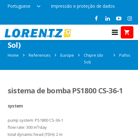
Portuguese
Impressão e proteção de dados
References in Pafos, Chipre (do
Sol)
Home
References
Europe
Chipre (do
Pafos
Sol)
sistema de bomba PS1800 CS-36-1
system
pump system: PS1800 CS-36-1
flow rate: 300 m³/day
total dynamic head (TDH): 2 m