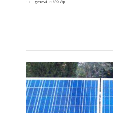
solar generator: 690 Wp
Estudos de Caso
Torne-se um parceiro LORENTZ
Pesquisa
Downloads