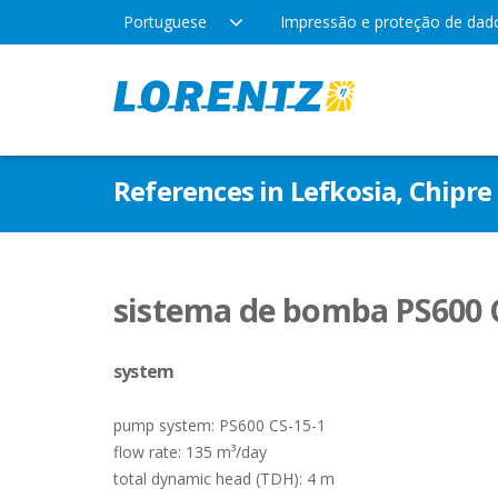
Portuguese
Impressão e proteção de dad
Produtos
Empresa
Aplic
References in Lefkosia, Chipre 
Tecnologia
Locais
Água 
Irrig
Tipos de bomba
Notícias da empresa
sistema de bomba PS600 
Lazer
system
Indús
pump system: PS600 CS-15-1
flow rate: 135 m³/day
total dynamic head (TDH): 4 m