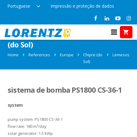
Portuguese
Impressão e proteção de dados
References in Lemesos, Chipre
(do Sol)
Home
References
Europe
Chipre (do
Lemesos
Sol)
sistema de bomba PS1800 CS-36-1
system
pump system: PS1800 CS-36-1
flow rate: 180 m³/day
solar generator: 1.5 kWp