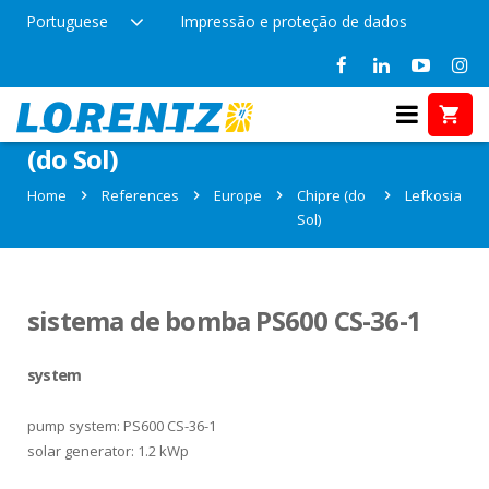
Portuguese
Impressão e proteção de dados
References in Lefkosia, Chipre
(do Sol)
Home
References
Europe
Chipre (do
Lefkosia
Sol)
sistema de bomba PS600 CS-36-1
system
pump system: PS600 CS-36-1
solar generator: 1.2 kWp