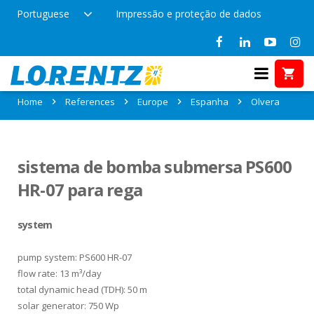
Portuguese
Impressão e proteção de dados
References in Olvera, Espanha
Home
References
Europe
Espanha
Olvera
sistema de bomba submersa PS600
HR-07 para rega
system
pump system: PS600 HR-07
flow rate: 13 m³/day
total dynamic head (TDH): 50 m
solar generator: 750 Wp