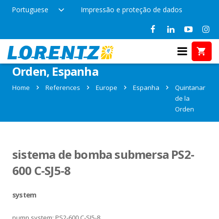
Portuguese
Impressão e proteção de dados
References in Quintanar de la
Orden, Espanha
Home
References
Europe
Espanha
Quintanar
de la
Orden
sistema de bomba submersa PS2-
600 C-SJ5-8
system
pump system: PS2-600 C-SJ5-8