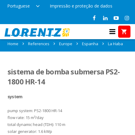
Portuguese
Impressão e proteção de dados
References in La Haba, Espanha
Home
References
Europe
Espanha
La Haba
sistema de bomba submersa PS2-
1800 HR-14
system
pump system: PS2-1800 HR-14
flow rate: 15 m³/day
total dynamic head (TDH): 110 m
solar generator: 1.6 kWp