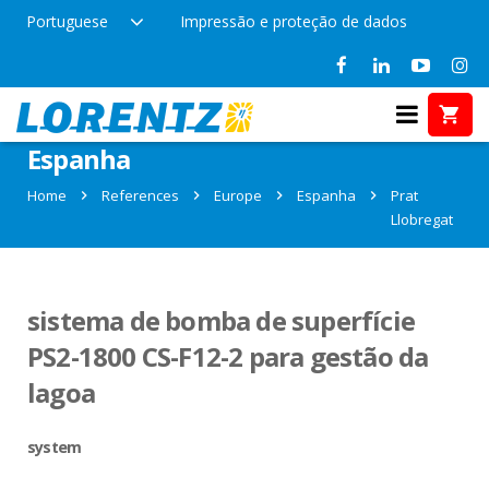
Portuguese
Impressão e proteção de dados
References in Prat Llobregat,
Espanha
Home
References
Europe
Espanha
Prat
Llobregat
sistema de bomba de superfície
PS2-1800 CS-F12-2 para gestão da
lagoa
system