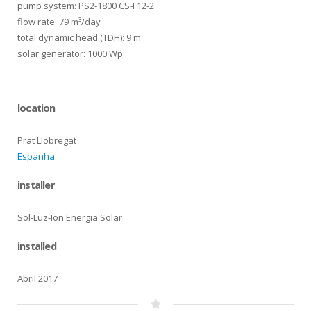
pump system: PS2-1800 CS-F12-2
flow rate: 79 m³/day
total dynamic head (TDH): 9 m
solar generator: 1000 Wp
location
Prat Llobregat
Espanha
installer
Sol-Luz-Ion Energia Solar
installed
Abril 2017