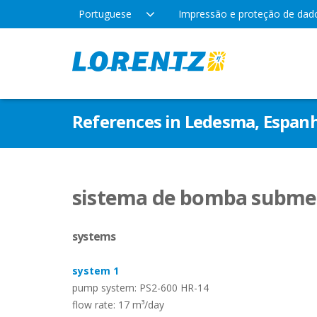
Portuguese
Impressão e proteção de dad
Produtos
Empresa
Aplic
References in Ledesma, Espan
Tecnologia
Locais
Água 
Irrig
Tipos de bomba
Notícias da empresa
sistema de bomba submer
Lazer
systems
Indús
system 1
pump system: PS2-600 HR-14
flow rate: 17 m³/day