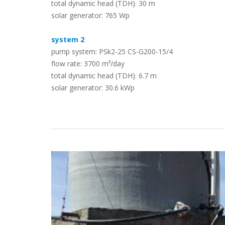
total dynamic head (TDH): 30 m
solar generator: 765 Wp
Estudos de Caso
system 2
pump system: PSk2-25 CS-G200-15/4
flow rate: 3700 m³/day
total dynamic head (TDH): 6.7 m
solar generator: 30.6 kWp
Torne-se um parceiro LORENTZ
Pesquisa
Downloads