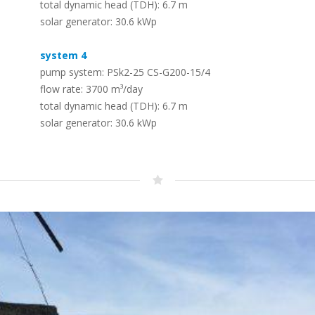
Canal d
total dynamic head (TDH): 6.7 m
Cronograma
solar generator: 30.6 kWp
–
Sistemas solares de
A história da LORENTZ – dedicada ao
dessalinização de água por
bombeamento solar desde 1993
system 4
osmose inversa
–
pump system: PSk2-25 CS-G200-15/4
Para converter água do mar ou água
flow rate: 3700 m³/day
salobra em água potável segura
total dynamic head (TDH): 6.7 m
solar generator: 30.6 kWp
Painéis Solares Fotovoltaicos –
Módulos FOTOVOLTAICOS
LORENTZ
–
Uma gama de módulos PV projetados
para uso fora da rede