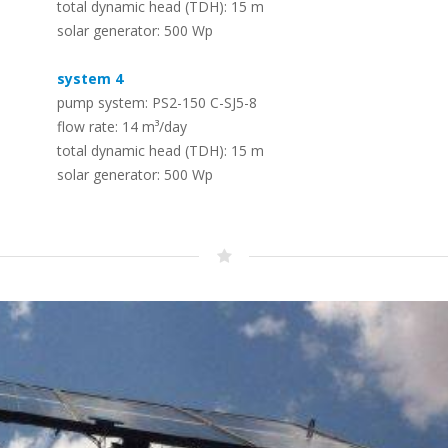
Canal d
total dynamic head (TDH): 15 m
Cronograma
solar generator: 500 Wp
–
Sistemas solares de
A história da LORENTZ – dedicada ao
dessalinização de água por
bombeamento solar desde 1993
system 4
osmose inversa
–
pump system: PS2-150 C-SJ5-8
Para converter água do mar ou água
flow rate: 14 m³/day
salobra em água potável segura
total dynamic head (TDH): 15 m
solar generator: 500 Wp
Painéis Solares Fotovoltaicos –
Módulos FOTOVOLTAICOS
LORENTZ
–
Uma gama de módulos PV projetados
para uso fora da rede