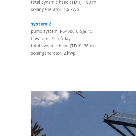
total dynamic head (TDH): 100 m
solar generator: 1.6 kWp
Estudos de Caso
system 2
pump system: PS4000 C-SJ8-15
flow rate: 72 m³/day
total dynamic head (TDH): 36 m
solar generator: 2 kWp
Torne-se um parceiro LORENTZ
Pesquisa
Downloads