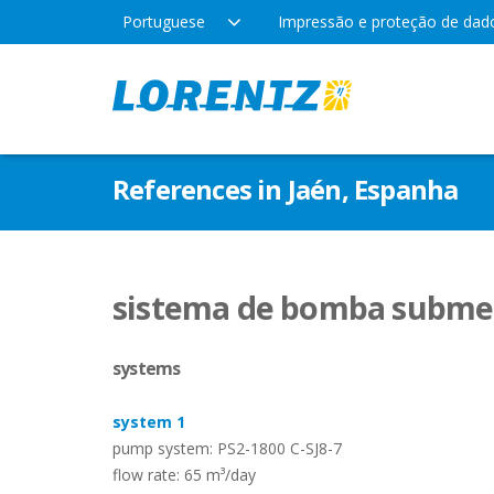
Portuguese
Impressão e proteção de dad
Produtos
Empresa
Aplic
References in Jaén, Espanha
Tecnologia
Locais
Água 
Irrig
Tipos de bomba
Notícias da empresa
sistema de bomba submers
Lazer
systems
Indús
system 1
pump system: PS2-1800 C-SJ8-7
flow rate: 65 m³/day