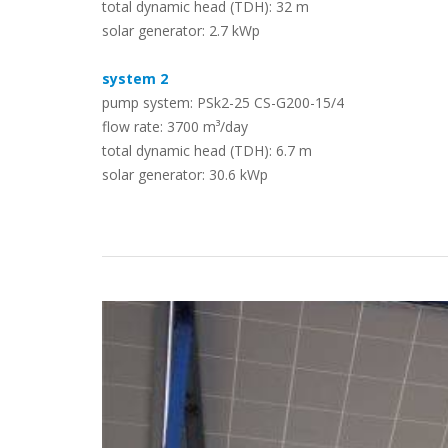
total dynamic head (TDH): 32 m
solar generator: 2.7 kWp
Estudos de Caso
system 2
pump system: PSk2-25 CS-G200-15/4
flow rate: 3700 m³/day
total dynamic head (TDH): 6.7 m
solar generator: 30.6 kWp
Torne-se um parceiro LORENTZ
Pesquisa
Downloads