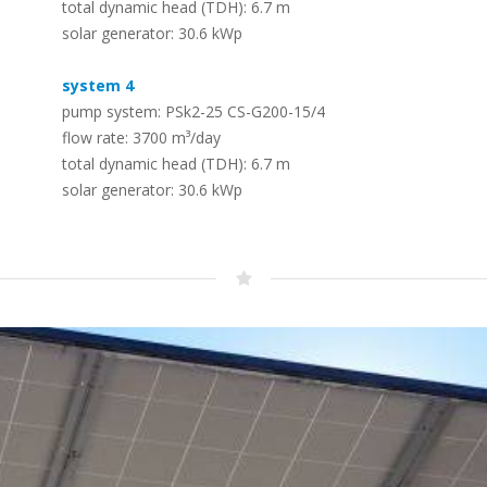
Canal d
total dynamic head (TDH): 6.7 m
Cronograma
solar generator: 30.6 kWp
–
Sistemas solares de
A história da LORENTZ – dedicada ao
dessalinização de água por
bombeamento solar desde 1993
system 4
osmose inversa
–
pump system: PSk2-25 CS-G200-15/4
Para converter água do mar ou água
flow rate: 3700 m³/day
salobra em água potável segura
total dynamic head (TDH): 6.7 m
solar generator: 30.6 kWp
Painéis Solares Fotovoltaicos –
Módulos FOTOVOLTAICOS
LORENTZ
–
Uma gama de módulos PV projetados
para uso fora da rede