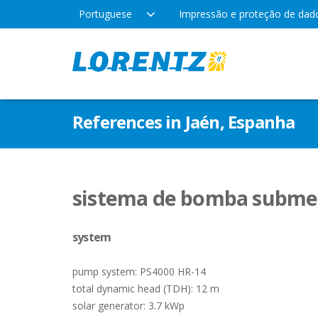
Portuguese
Impressão e proteção de dad
Produtos
Empresa
Aplic
References in Jaén, Espanha
Tecnologia
Locais
Água 
Irrig
Tipos de bomba
Notícias da empresa
sistema de bomba subme
Lazer
system
Indús
pump system: PS4000 HR-14
total dynamic head (TDH): 12 m
solar generator: 3.7 kWp