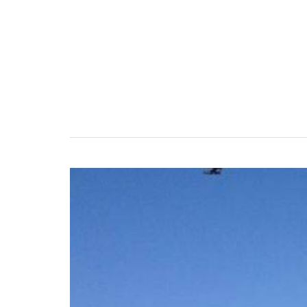
Estudos de Caso
Torne-se um parceiro LORENTZ
Pesquisa
Downloads