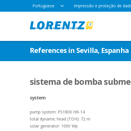
Portuguese
Impressão e proteção de dad
Produtos
Empresa
Aplic
References in Sevilla, Espanha
Tecnologia
Locais
Água 
Irrig
Tipos de bomba
Notícias da empresa
sistema de bomba subme
Lazer
system
Indús
pump system: PS1800 HR-14
total dynamic head (TDH): 72 m
solar generator: 1000 Wp