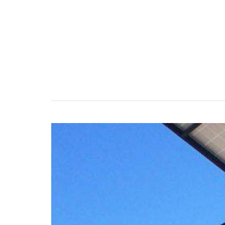
Estudos de Caso
Torne-se um parceiro LORENTZ
Pesquisa
Downloads