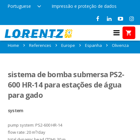
Portuguese
Impressão e proteção de dados
References in Olivenza, Espanha
Home
References
Europe
Espanha
Olivenza
sistema de bomba submersa PS2-
600 HR-14 para estações de água
para gado
system
pump system: PS2-600 HR-14
flow rate: 20 m³/day
total dynamic head (TDH): 30 m