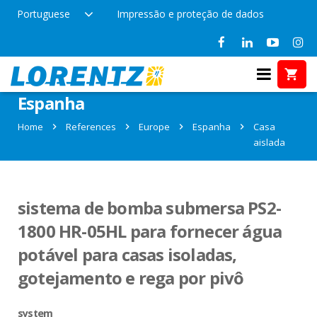
Portuguese
Impressão e proteção de dados
References in Casa aislada,
Espanha
Home
References
Europe
Espanha
Casa
aislada
sistema de bomba submersa PS2-
1800 HR-05HL para fornecer água
potável para casas isoladas,
gotejamento e rega por pivô
system