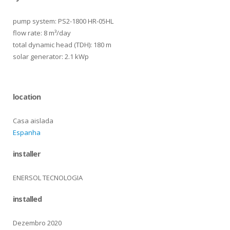
pump system: PS2-1800 HR-05HL
flow rate: 8 m³/day
total dynamic head (TDH): 180 m
solar generator: 2.1 kWp
location
Casa aislada
Espanha
installer
ENERSOL TECNOLOGIA
installed
Dezembro 2020