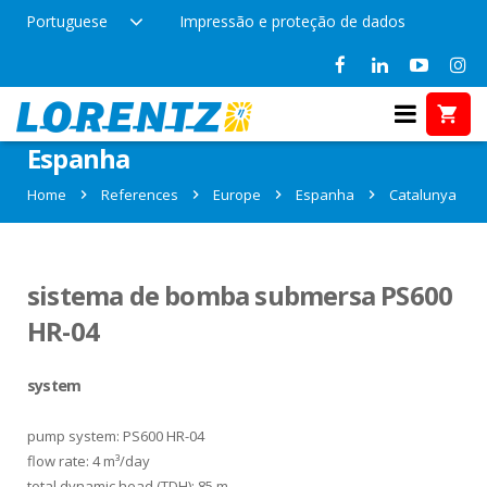
Portuguese
Impressão e proteção de dados
References in Catalunya,
Espanha
Home
References
Europe
Espanha
Catalunya
sistema de bomba submersa PS600
HR-04
system
pump system: PS600 HR-04
flow rate: 4 m³/day
total dynamic head (TDH): 85 m