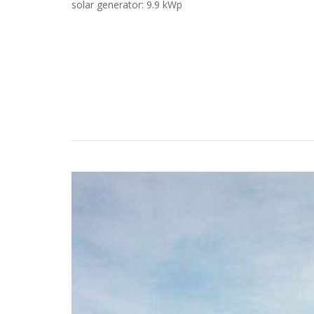
solar generator: 9.9 kWp
Estudos de Caso
Torne-se um parceiro LORENTZ
Pesquisa
Downloads