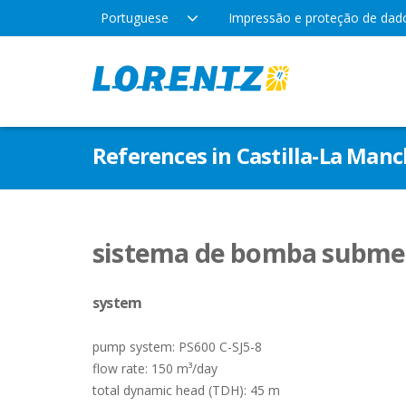
Portuguese
Impressão e proteção de dad
Produtos
Empresa
Aplic
References in Castilla-La Man
Tecnologia
Locais
Água 
Irrig
Tipos de bomba
Notícias da empresa
sistema de bomba submer
Lazer
system
Indús
pump system: PS600 C-SJ5-8
flow rate: 150 m³/day
total dynamic head (TDH): 45 m