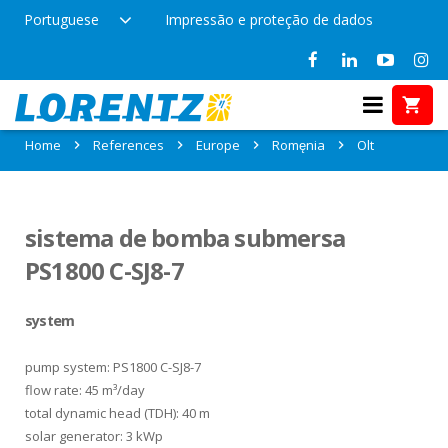
Portuguese
Impressão e proteção de dados
References in Olt, Romęnia
Home
References
Europe
Romęnia
Olt
sistema de bomba submersa
PS1800 C-SJ8-7
system
pump system: PS1800 C-SJ8-7
flow rate: 45 m³/day
total dynamic head (TDH): 40 m
solar generator: 3 kWp