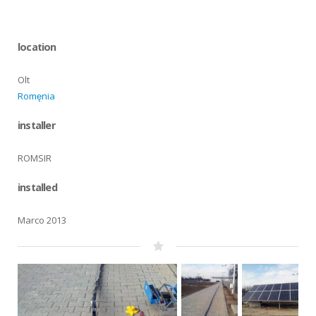
location
Olt
Romęnia
installer
ROMSIR
installed
Marco 2013