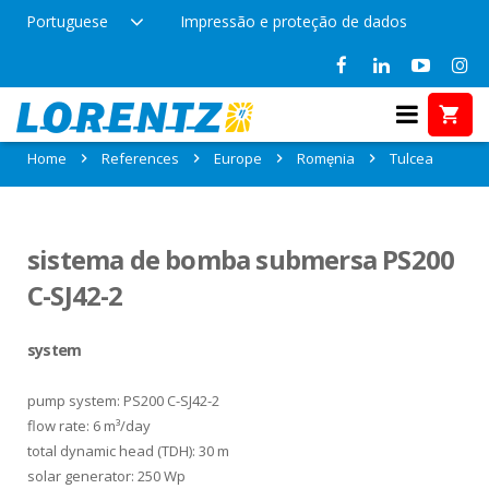
Portuguese
Impressão e proteção de dados
References in Tulcea, Romęnia
Home
References
Europe
Romęnia
Tulcea
sistema de bomba submersa PS200
C-SJ42-2
system
pump system: PS200 C-SJ42-2
flow rate: 6 m³/day
total dynamic head (TDH): 30 m
solar generator: 250 Wp