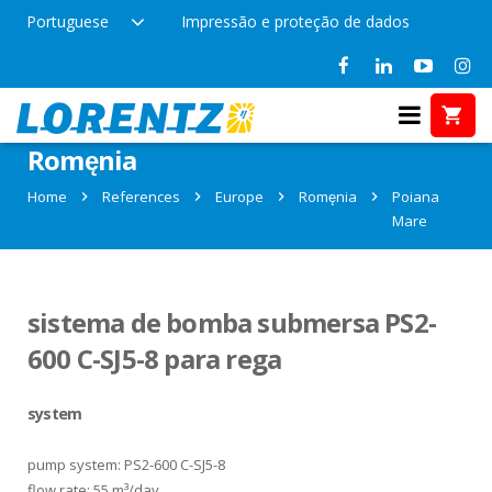
Portuguese
Impressão e proteção de dados
References in Poiana Mare,
Romęnia
Home
References
Europe
Romęnia
Poiana
Mare
sistema de bomba submersa PS2-
600 C-SJ5-8 para rega
system
pump system: PS2-600 C-SJ5-8
flow rate: 55 m³/day