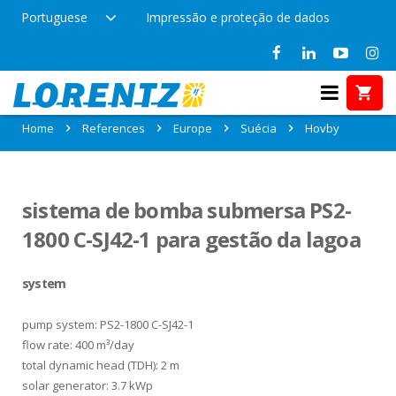
Portuguese
Impressão e proteção de dados
References in Hovby, Suécia
Home
References
Europe
Suécia
Hovby
sistema de bomba submersa PS2-
1800 C-SJ42-1 para gestão da lagoa
system
pump system: PS2-1800 C-SJ42-1
flow rate: 400 m³/day
total dynamic head (TDH): 2 m
solar generator: 3.7 kWp