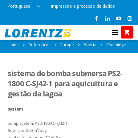
Portuguese
Impressão e proteção de dados
References in Glimminge, Suécia
Home
References
Europe
Suécia
Glimminge
sistema de bomba submersa PS2-
1800 C-SJ42-1 para aquicultura e
gestão da lagoa
system
pump system: PS2-1800 C-SJ42-1
flow rate: 260 m³/day
total dynamic head (TDH): 5 m