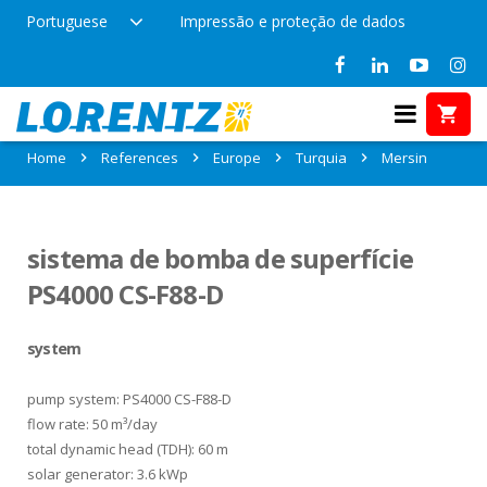
Portuguese
Impressão e proteção de dados
References in Mersin, Turquia
Home
References
Europe
Turquia
Mersin
sistema de bomba de superfície
PS4000 CS-F88-D
system
pump system: PS4000 CS-F88-D
flow rate: 50 m³/day
total dynamic head (TDH): 60 m
solar generator: 3.6 kWp