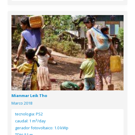
Mianmar Leik Tho
Marco 2018
tecnologia: PS2
3
caudal: 1 m
/day
gerador fotovoltaico: 1.0 kWp
TDH: 51 m