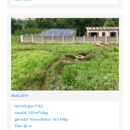
Abril 2019
tecnologia: PSk2
3
caudal: 150 m
/day
gerador fotovoltaico: 16.5 kWp
TDH: 82 m