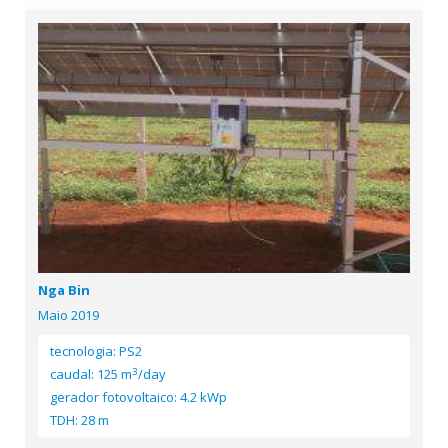
Nga Bin
Maio 2019
tecnologia: PS2
3
caudal: 125 m
/day
gerador fotovoltaico: 4.2 kWp
TDH: 28 m