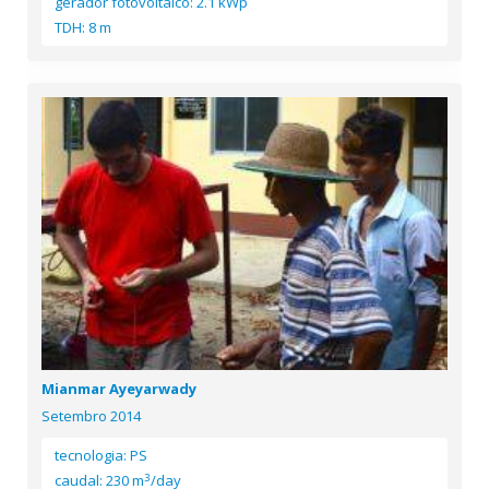
gerador fotovoltaico: 2.1 kWp
TDH: 8 m
Mianmar Ayeyarwady
Setembro 2014
tecnologia: PS
3
caudal: 230 m
/day