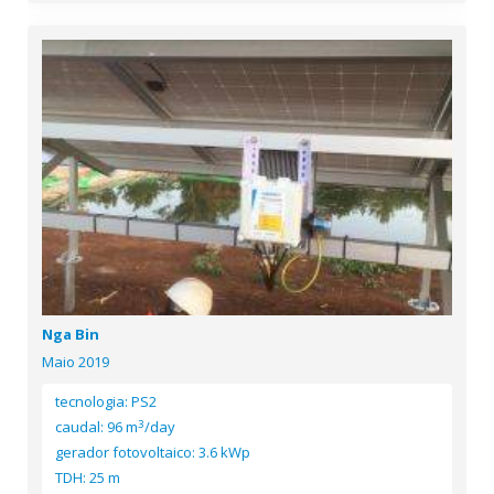
Nga Bin
Maio 2019
tecnologia: PS2
3
caudal: 96 m
/day
gerador fotovoltaico: 3.6 kWp
TDH: 25 m