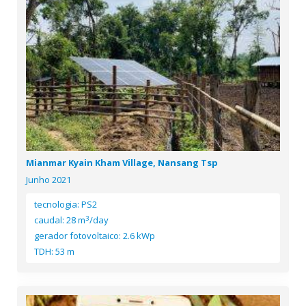
Mianmar Kyain Kham Village, Nansang Tsp
Junho 2021
tecnologia: PS2
3
caudal: 28 m
/day
gerador fotovoltaico: 2.6 kWp
TDH: 53 m