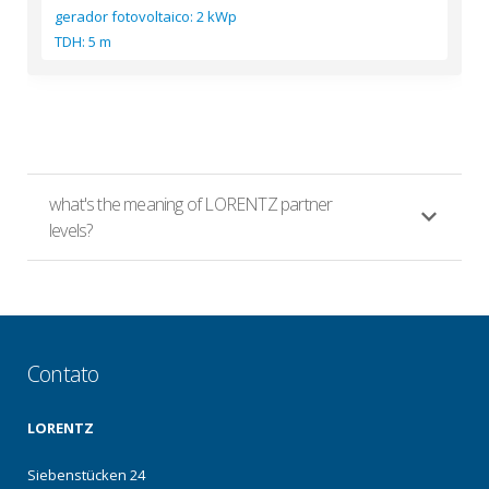
gerador fotovoltaico: 2 kWp
TDH: 5 m
what's the meaning of LORENTZ partner
levels?
Contato
LORENTZ
Siebenstücken 24