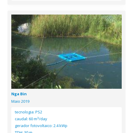
Nga Bin
Maio 2019
tecnologia: PS2
3
caudal: 60 m
/day
gerador fotovoltaico: 2.4 kWp
TDH: 30 m