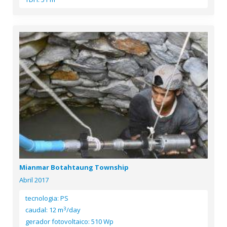
Mianmar Botahtaung Township
Abril 2017
tecnologia: PS
3
caudal: 12 m
/day
gerador fotovoltaico: 510 Wp