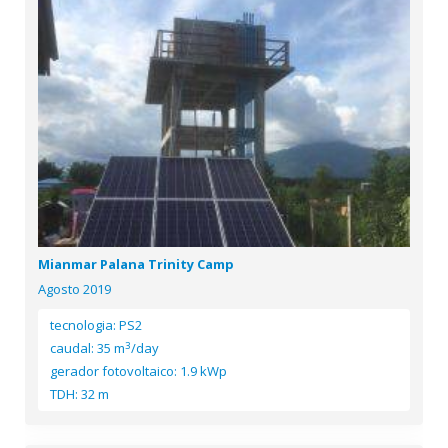
Mianmar Palana Trinity Camp
Agosto 2019
tecnologia: PS2
3
caudal: 35 m
/day
gerador fotovoltaico: 1.9 kWp
TDH: 32 m