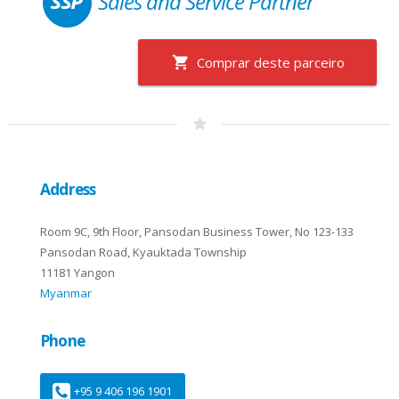
Sales and Service Partner
Comprar deste parceiro
Address
Room 9C, 9th Floor, Pansodan Business Tower, No 123-133
Pansodan Road, Kyauktada Township
11181 Yangon
Myanmar
Phone
+95 9 406 196 1901