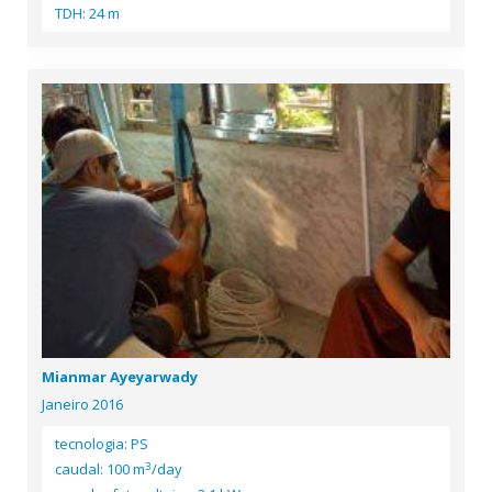
TDH: 24 m
Mianmar Ayeyarwady
Janeiro 2016
tecnologia: PS
3
caudal: 100 m
/day