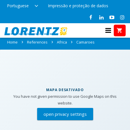
Portuguese
Impressão e proteção de dados
References in Camaroes
Home
References
Africa
Camaroes
MAPA DESATIVADO
You have not given permission to use Google Maps on this
website.
open privacy settings