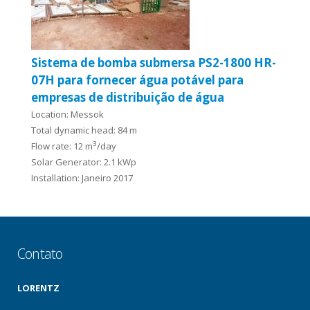
Sistema de bomba submersa PS2-1800 HR-
07H para fornecer água potável para
empresas de distribuição de água
Location: Messok
Total dynamic head: 84 m
3
Flow rate: 12 m
/day
Solar Generator: 2.1 kWp
Installation: Janeiro 2017
Contato
LORENTZ