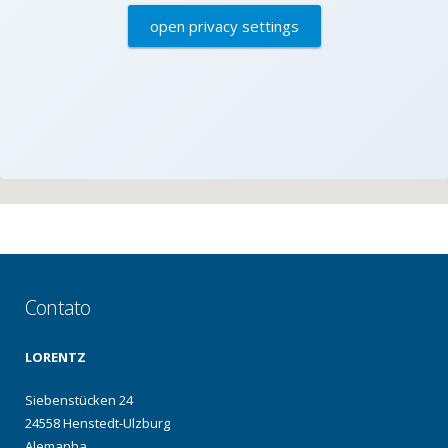
open privacy settings
Contato
LORENTZ
Siebenstücken 24
24558 Henstedt-Ulzburg
Alemanha