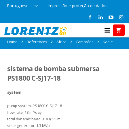
Portuguese
Impressão e proteção de dados
References in Kaele, Camarőes
Home
References
Africa
Camarőes
Kaele
sistema de bomba submersa
PS1800 C-SJ17-18
system
pump system: PS1800 C-SJ17-18
flow rate: 18 m³/day
total dynamic head (TDH): 55 m
solar generator: 1.3 kWp