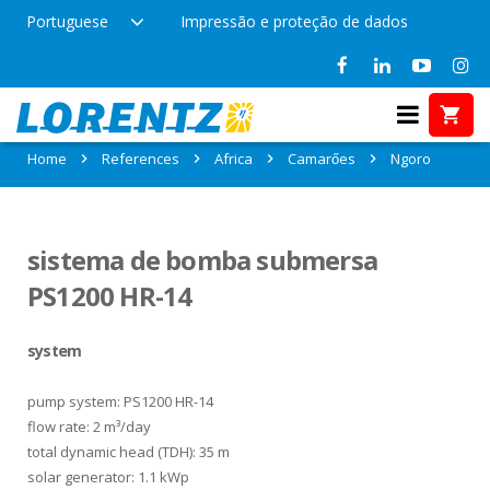
Portuguese
Impressão e proteção de dados
References in Ngoro, Camarőes
Home
References
Africa
Camarőes
Ngoro
sistema de bomba submersa
PS1200 HR-14
system
pump system: PS1200 HR-14
flow rate: 2 m³/day
total dynamic head (TDH): 35 m
solar generator: 1.1 kWp