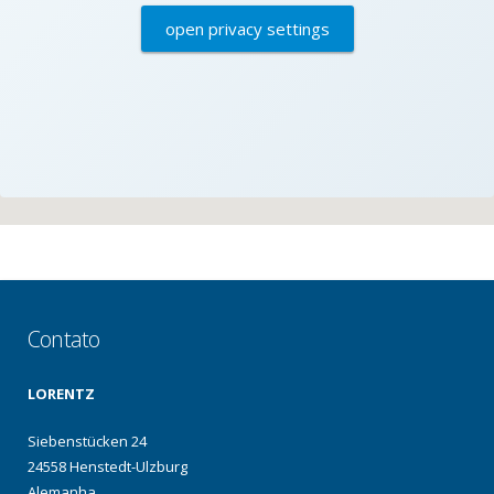
open privacy settings
Contato
LORENTZ
Siebenstücken 24
24558 Henstedt-Ulzburg
Alemanha