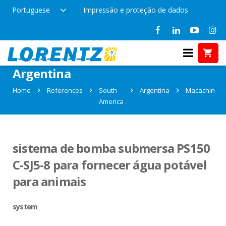
Portuguese
Impressão e proteção de dados
References in Macachin,
Argentina
Home
References
South
Argentina
Macachin
America
sistema de bomba submersa PS150
C-SJ5-8 para fornecer água potável
para animais
system