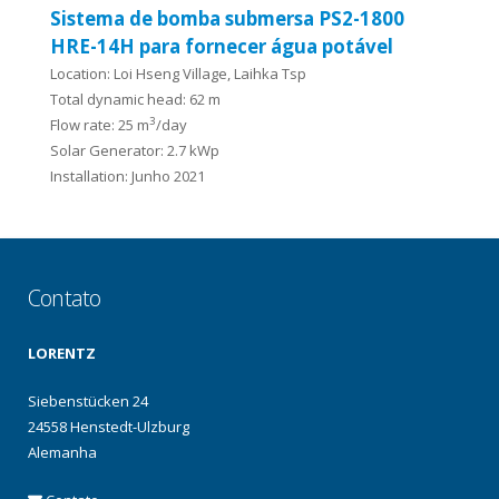
Sistema de bomba submersa PS2-1800
HRE-14H para fornecer água potável
Location: Loi Hseng Village, Laihka Tsp
Total dynamic head: 62 m
3
Flow rate: 25 m
/day
Solar Generator: 2.7 kWp
Installation: Junho 2021
Contato
LORENTZ
Siebenstücken 24
24558 Henstedt-Ulzburg
Alemanha