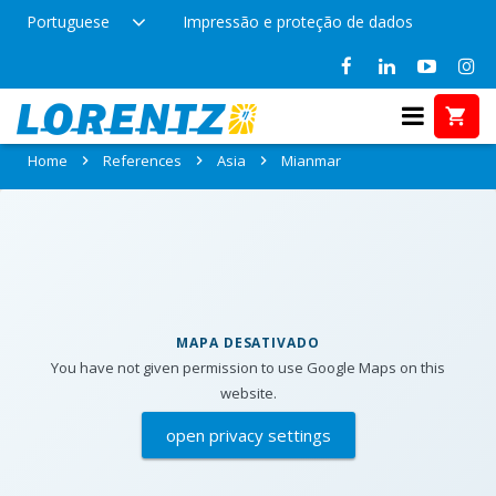
Portuguese
Impressão e proteção de dados
References in Mianmar
Home
References
Asia
Mianmar
MAPA DESATIVADO
You have not given permission to use Google Maps on this
website.
open privacy settings