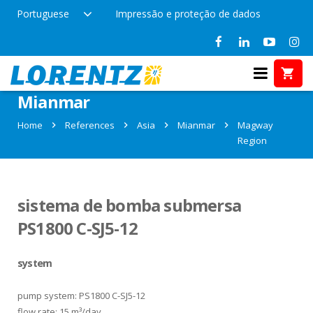
Portuguese
Impressão e proteção de dados
References in Magway Region,
Mianmar
Home
References
Asia
Mianmar
Magway
Region
sistema de bomba submersa
PS1800 C-SJ5-12
system
pump system: PS1800 C-SJ5-12
flow rate: 15 m³/day