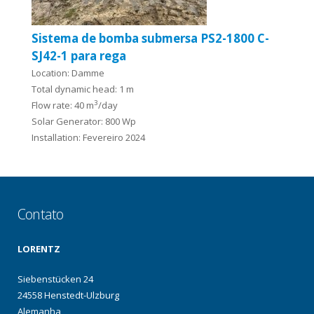
Sistema de bomba submersa PS2-1800 C-
SJ42-1 para rega
Location: Damme
Total dynamic head: 1 m
3
Flow rate: 40 m
/day
Solar Generator: 800 Wp
Installation: Fevereiro 2024
Contato
LORENTZ
Siebenstücken 24
24558 Henstedt-Ulzburg
Alemanha